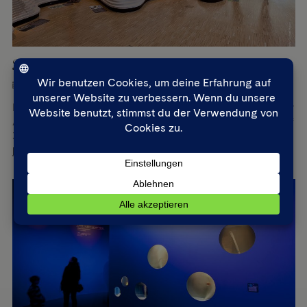
Schopflochalb
5. September 2023
•
Hospitality / Retail / B2B
Für eine Dauerausstellung im Naturschutzzentrum Schopflocher
Alb wurde das Naturschutzgebiet in Form einer Ausstellung auf
380 m² Räumlichkeiten
Mehr lesen »