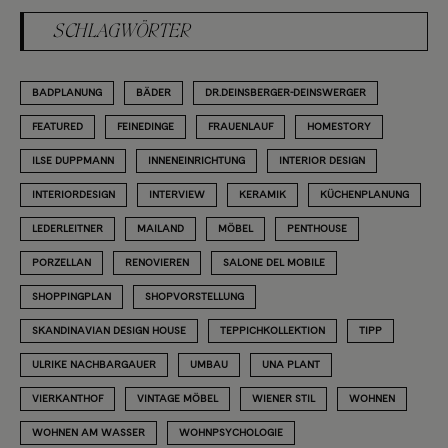
SCHLAGWÖRTER
BADPLANUNG
BÄDER
DR.DEINSBERGER-DEINSWERGER
FEATURED
FEINEDINGE
FRAUENLAUF
HOMESTORY
ILSE DUPPMANN
INNENEINRICHTUNG
INTERIOR DESIGN
INTERIORDESIGN
INTERVIEW
KERAMIK
KÜCHENPLANUNG
LEDERLEITNER
MAILAND
MÖBEL
PENTHOUSE
PORZELLAN
RENOVIEREN
SALONE DEL MOBILE
SHOPPINGPLAN
SHOPVORSTELLUNG
SKANDINAVIAN DESIGN HOUSE
TEPPICHKOLLEKTION
TIPP
ULRIKE NACHBARGAUER
UMBAU
UNA PLANT
VIERKANTHOF
VINTAGE MÖBEL
WIENER STIL
WOHNEN
WOHNEN AM WASSER
WOHNPSYCHOLOGIE