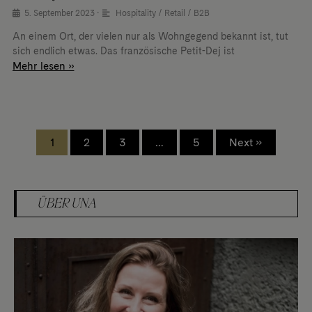
5. September 2023
•
Hospitality / Retail / B2B
An einem Ort, der vielen nur als Wohngegend bekannt ist, tut
sich endlich etwas. Das französische Petit-Dej ist
Mehr lesen »
1
2
3
…
5
Next »
ÜBER UNA