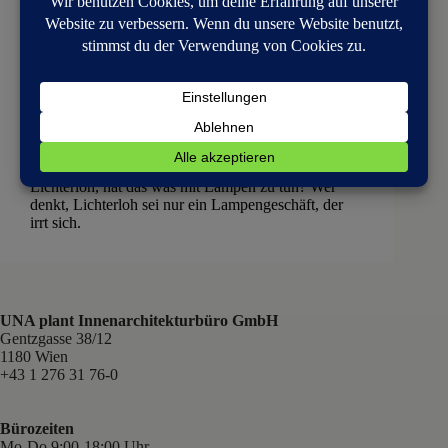
Beiträge
LICHTERLOH – Im Gespräch mit Mitgründerin
Dagmar Moser
Lichterloh, hat das was mit Lampen zu tun? Wer
denkt, Lichterloh sei nur ein Lampengeschäft, der
irrt sich.
UNA plant Innenarchitekturbüro GmbH
Gentzgasse 38/12
1180 Wien
+43 1 276 31 76-0
Bürozeiten
Mo-Do 9:00-18:00 Uhr