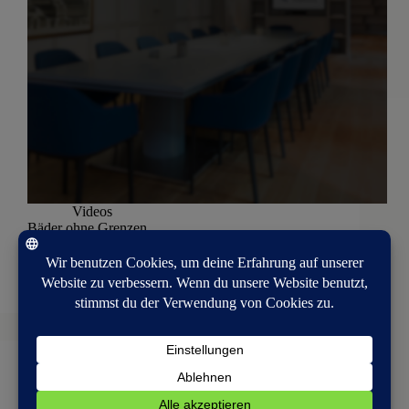
Videos
Bäder ohne Grenzen
Beim Umbau dieser Bäder in einem Wiener
Einfamilienhaus aus den 70er Jahren kommen
ungewöhliche Lösungen zum Vorschein.